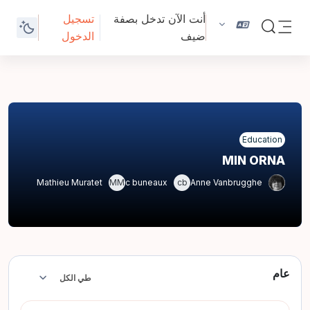
خطى إلى المحتوى الرئيسي
أنت الآن تدخل بصفة
تسجيل
تبديل إدخال البحث
ضيف
الدخول
واجهة جانبية
Education
MIN ORNA
MM
cb
Mathieu Muratet
c buneaux
Anne Vanbrugghe
عام
طي الكل
طي