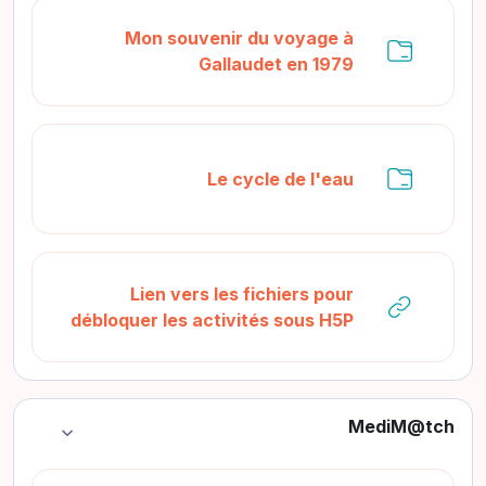
Mon souvenir du voyage à
مجلد
Gallaudet en 1979
مجلد
Le cycle de l'eau
Lien vers les fichiers pour
رابط الكتر
débloquer les activités sous H5P
MediM@tch
طي