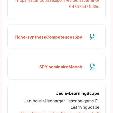
:
https://scenoclasse.lip6.fr/editeur/scenario/
643575d71d35e
ملف
Fiche-syntheseCompetencesSpy
ملف
SPY seminaireMocah
Jeu E-LearningScape
Lien pour télécharger l'escape game E-
LearningScape