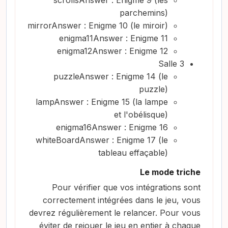
scrollsAnswer : Enigme 9 (les
parchemins)
mirrorAnswer : Enigme 10 (le miroir)
enigma11Answer : Enigme 11
enigma12Answer : Enigme 12
Salle 3
puzzleAnswer : Enigme 14 (le
puzzle)
lampAnswer : Enigme 15 (la lampe
et l'obélisque)
enigma16Answer : Enigme 16
whiteBoardAnswer : Enigme 17 (le
tableau effaçable)
Le mode triche
Pour vérifier que vos intégrations sont
correctement intégrées dans le jeu, vous
devrez régulièrement le relancer. Pour vous
éviter de rejouer le jeu en entier à chaque