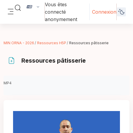
Passer au contenu principal
Vous êtes
Activer/désactiver la saisie de recherche
connecté
Connexion
Panneau latéral
anonymement
MIN ORNA - 2026
Ressources H5P
Ressources pâtisserie
Ressources pâtisserie
Conditions d’achèvement
MP4