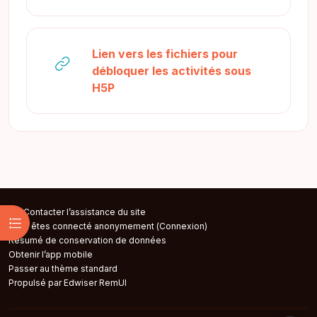
Lien vers les fichiers pour
débloquer les activités sous
URL
H5P
Contacter l’assistance du site
Ouvrir l’index du cours
Vous êtes connecté anonymement (
Connexion
)
Résumé de conservation de données
Obtenir l’app mobile
Passer au thème standard
Propulsé par Edwiser RemUI