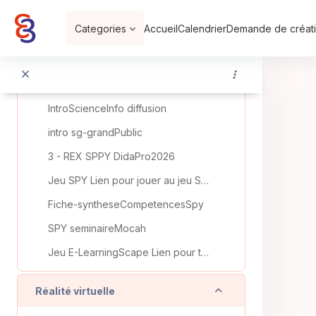
Passer au contenu principal
Lien vers BEPEP
Categories
Accueil
Calendrier
Demande de créati
Replier
Cours Mathieu Muratet
Fiche récapitulative
IntroScienceInfo diffusion
intro sg-grandPublic
3 - REX SPPY DidaPro2026
Jeu SPY Lien pour jouer au jeu SPY : https://spy.l...
Fiche-syntheseCompetencesSpy
SPY seminaireMocah
Jeu E-LearningScape Lien pour télécharger l'escape...
Replier
Réalité virtuelle