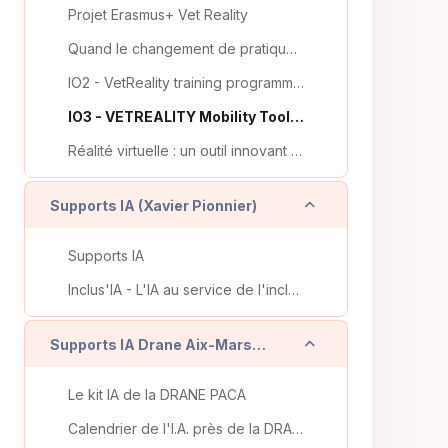
Projet Erasmus+ Vet Reality
Quand le changement de pratiques en formation professionnelle se télescope avec une pandémie, éléments issus d'une recherche-action-formation VET-Reality
IO2 - VetReality training programme fot VET teachers and trainers
IO3 - VETREALITY Mobility Toolbox for VET teachers and trainers
Réalité virtuelle : un outil innovant pour découvrir des métiers ?
Replier
Supports IA (Xavier Pionnier)
Supports IA
Inclus'IA - L'IA au service de l'inclusion scolaire
Replier
Supports IA Drane Aix-Marseille
Le kit IA de la DRANE PACA
Calendrier de l'I.A. près de la DRANE d'Orléans-Tours