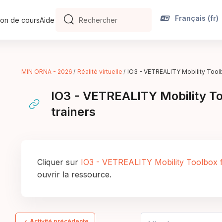
Français ‎(fr)‎
on de cours
Aide
Rechercher
Rechercher
MIN ORNA - 2026
Réalité virtuelle
IO3 - VETREALITY Mobility Toolb
IO3 - VETREALITY Mobility To
trainers
Conditions d’achèvement
Cliquer sur
IO3 - VETREALITY Mobility Toolbox f
ouvrir la ressource.
Activité précédente