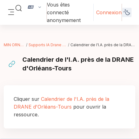
Passer au contenu principal
Vous êtes
Activer/désactiver la saisie de recherche
connecté
Connexion
Panneau latéral
anonymement
MIN ORNA - 2026
Supports IA Drane Aix-Marseille
Calendrier de l'I.A. près de la DRANE d'Orléans-Tours
Calendrier de l'I.A. près de la DRANE
d'Orléans-Tours
Conditions d’achèvement
Cliquer sur
Calendrier de l'I.A. près de la
DRANE d'Orléans-Tours
pour ouvrir la
ressource.