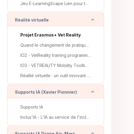
Jeu E-LearningScape Lien pour télécharger l'escape...
Replier
Réalité virtuelle
Projet Erasmus+ Vet Reality
Quand le changement de pratiques en formation professionnelle se télescope avec une pandémie, éléments issus d'une recherche-action-formation VET-Reality
IO2 - VetReality training programme fot VET teachers and trainers
IO3 - VETREALITY Mobility Toolbox for VET teachers and trainers
Réalité virtuelle : un outil innovant pour découvrir des métiers ?
Replier
Supports IA (Xavier Pionnier)
Supports IA
Inclus'IA - L'IA au service de l'inclusion scolaire
Replier
Supports IA Drane Aix-Marseille