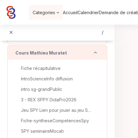
Passer au contenu principal
Replier
Outils numériques et communication
Categories
Accueil
Calendrier
Demande de créati
Supports de cours
Lien vers BEPEP
Replier
Cours Mathieu Muratet
Fiche récapitulative
IntroScienceInfo diffusion
intro sg-grandPublic
3 - REX SPPY DidaPro2026
Jeu SPY Lien pour jouer au jeu SPY : https://spy.l...
Fiche-syntheseCompetencesSpy
SPY seminaireMocah