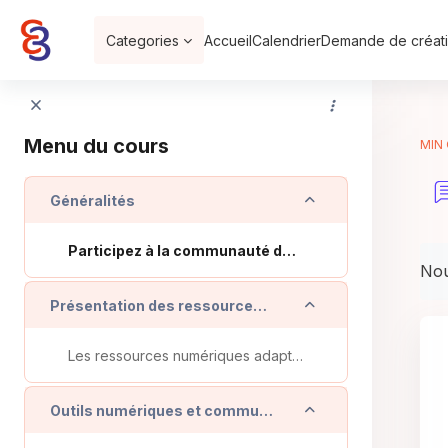
Passer au contenu principal
Categories
Accueil
Calendrier
Demande de créati
Menu du cours
MIN 
Replier
Généralités
Participez à la communauté de pratiques de ce cours
Con
Nou
Replier
Présentation des ressources numériques de l'INSEI
Les ressources numériques adaptées à l’INSEI - Présentation MFIN Orna
Replier
Outils numériques et communication