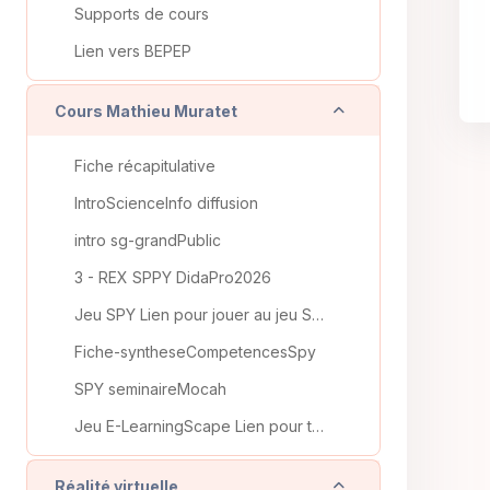
Supports de cours
Lien vers BEPEP
Replier
Cours Mathieu Muratet
Fiche récapitulative
IntroScienceInfo diffusion
intro sg-grandPublic
3 - REX SPPY DidaPro2026
Jeu SPY Lien pour jouer au jeu SPY : https://spy.l...
Fiche-syntheseCompetencesSpy
SPY seminaireMocah
Jeu E-LearningScape Lien pour télécharger l'escape...
Replier
Réalité virtuelle