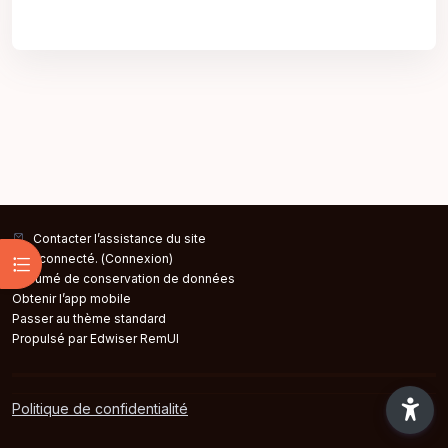
Contacter l’assistance du site
Ouvrir l’index du cours
Non connecté. (
Connexion
)
Résumé de conservation de données
Obtenir l’app mobile
Passer au thème standard
Propulsé par Edwiser RemUI
Politique de confidentialité