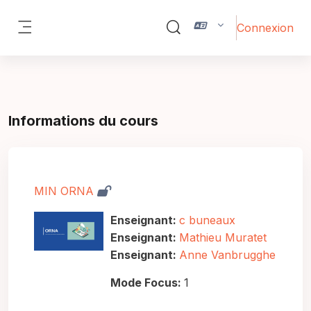
Passer au contenu principal
Connexion
Activer/désactiver la saisie 
Panneau latéral
Informations du cours
MIN ORNA
Enseignant:
c buneaux
Enseignant:
Mathieu Muratet
Enseignant:
Anne Vanbrugghe
Mode Focus
:
1