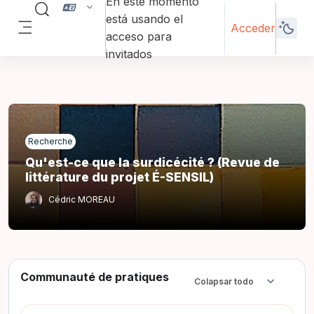
En este momento
Salta al contenido principal
Selector de búsqueda de entrada
está usando el
Acceder
acceso para
Panel lateral
invitados
Recherche
Qu'est-ce que la surdicécité ? (Revue de
littérature du projet É-SENSIL)
Cédric MOREAU
Communauté de pratiques
Colapsar todo
Colapsar