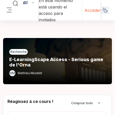
En este momento
Salta al contenido principal
Selector de búsqueda de entrada
está usando el
Acceder
acceso para
Panel lateral
invitados
Recherche
E-LearningScape Access - Serious game
de l'Orna
MM
Mathieu Muratet
Réagissez à ce cours !
Colapsar todo
Colapsar