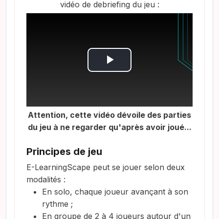
vidéo de debriefing du jeu :
R
e
p
Attention, cette vidéo dévoile des parties
du jeu à ne regarder qu'après avoir joué...
r
Principes de jeu
o
E-LearningScape peut se jouer selon deux
d
modalités :
En solo, chaque joueur avançant à son
u
rythme ;
En groupe de 2 à 4 joueurs autour d'un