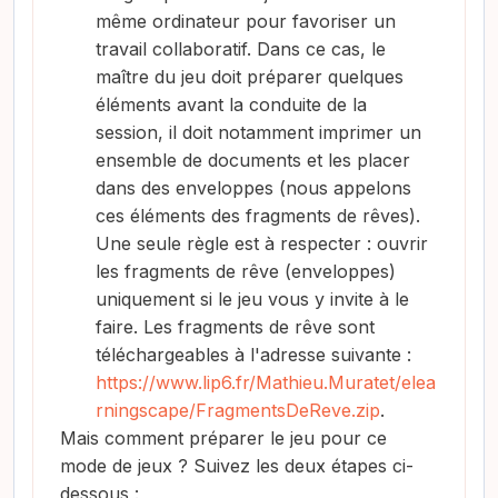
c
même ordinateur pour favoriser un
travail collaboratif. Dans ce cas, le
i
maître du jeu doit préparer quelques
éléments avant la conduite de la
r
session, il doit notamment imprimer un
V
ensemble de documents et les placer
dans des enveloppes (nous appelons
í
ces éléments des fragments de rêves).
Une seule règle est à respecter : ouvrir
d
les fragments de rêve (enveloppes)
uniquement si le jeu vous y invite à le
e
faire. Les fragments de rêve sont
téléchargeables à l'adresse suivante :
o
https://www.lip6.fr/Mathieu.Muratet/elea
rningscape/FragmentsDeReve.zip
.
Mais comment préparer le jeu pour ce
mode de jeux ? Suivez les deux étapes ci-
dessous :