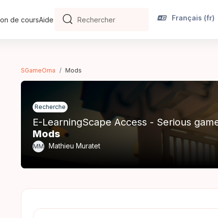
Français ‎(fr)‎
on de cours
Aide
Rechercher
Rechercher
SGameOrna
Mods
Recherche
E-LearningScape Access - Serious game
Mods
Mathieu Muratet
MM