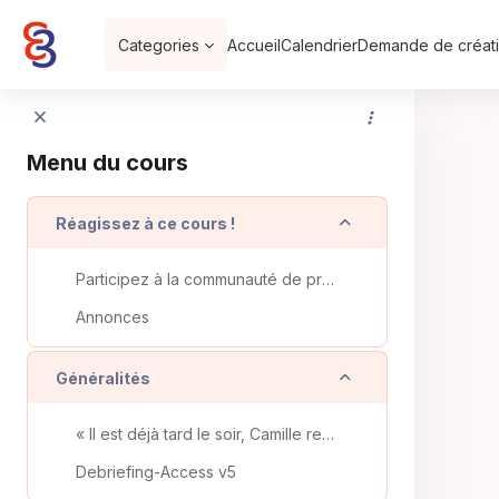
Passer au contenu principal
Categories
Accueil
Calendrier
Demande de créati
Menu du cours
Replier
Réagissez à ce cours !
Participez à la communauté de pratiques en lien avec ce projet
Annonces
Replier
Généralités
« Il est déjà tard le soir, Camille reste inquiète...
Debriefing-Access v5