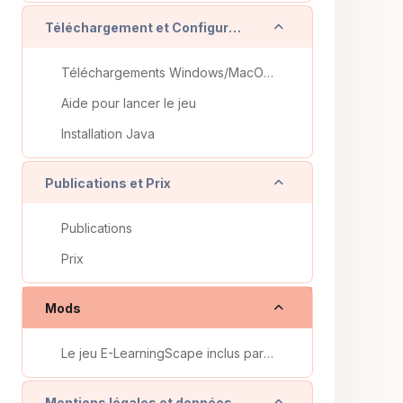
Replier
Téléchargement et Configuration
Téléchargements Windows/MacOS/Linux
Aide pour lancer le jeu
Installation Java
Replier
Publications et Prix
Publications
Prix
Replier
Mods
Le jeu E-LearningScape inclus par défaut trois ver...
Replier
Mentions légales et données personnelles