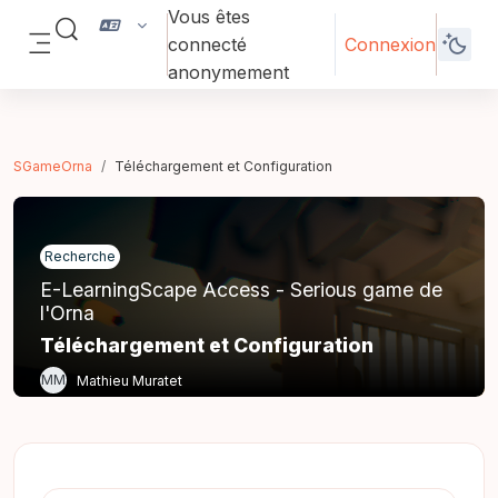
Passer au contenu principal
Vous êtes
Activer/désactiver la saisie de recherche
connecté
Connexion
Panneau latéral
anonymement
SGameOrna
Téléchargement et Configuration
Recherche
E-LearningScape Access - Serious game de
l'Orna
Téléchargement et Configuration
MM
Mathieu Muratet