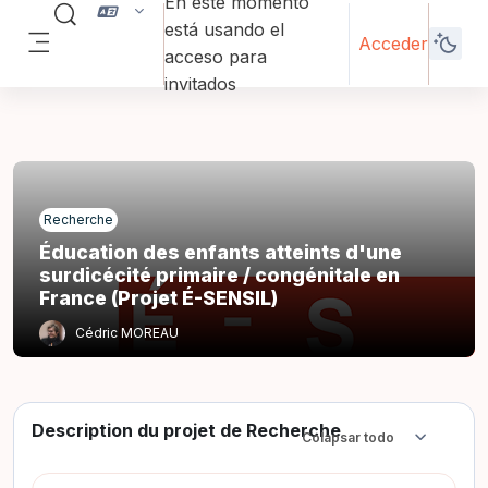
En este momento
Salta al contenido principal
Selector de búsqueda de entrada
está usando el
Acceder
acceso para
Panel lateral
invitados
Recherche
Éducation des enfants atteints d'une
surdicécité primaire / congénitale en
France (Projet É-SENSIL)
Cédric MOREAU
Description du projet de Recherche
Colapsar todo
Colapsar