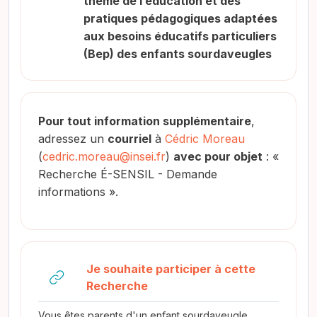
thème de l’éducation et des
pratiques pédagogiques adaptées
aux besoins éducatifs particuliers
(Bep) des enfants sourdaveugles
Pour tout information supplémentaire
,
adressez un
courriel
à
Cédric Moreau
(
cedric.moreau@insei.fr
)
avec pour objet
: «
Recherche É-SENSIL - Demande
informations ».
Je souhaite participer à cette
URL
Recherche
Vous êtes parents d'un enfant sourdaveugle