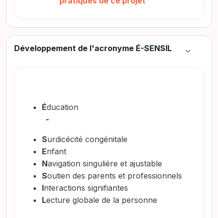
pratiques de ce projet
Développement de l'acronyme É-SENSIL
Colapsar
É
ducation
-
S
urdicécité congénitale
E
nfant
N
avigation singulière et ajustable
S
outien des parents et professionnels
I
nteractions signifiantes
L
ecture globale de la personne