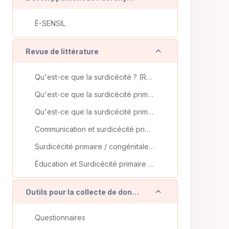
É-SENSIL
Replier
Revue de littérature
Qu'est-ce que la surdicécité ? (Revue de littérature du projet É-SENSIL)
Qu'est-ce que la surdicécité primaire / congénitale ? (Revue de littérature du projet É-SENSIL)
Qu'est-ce que la surdicécité primaire / congénitale du point de vue de la famille ? (Revue de littérature du projet É-SENSIL)
Communication et surdicécité primaire / congénitale (Revue de littérature du projet É-SENSIL)
Surdicécité primaire / congénitale, évaluation du développement de l'enfant (Revue de littérature du projet É-SENSIL)
Éducation et Surdicécité primaire / congénitale (Revue de littérature du projet É-SENSIL)
Replier
Outils pour la collecte de données pilotes (en cours)
Questionnaires