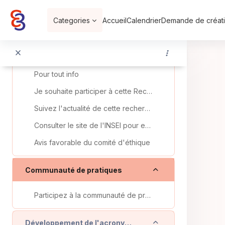
Passer au contenu principal
Replier
Description du projet de Recherche
Categories
Accueil
Calendrier
Demande de créati
Partenaires de la Recherche SENSEIL
Objectifs
Pour tout info
Je souhaite participer à cette Recherche
Suivez l'actualité de cette recherche en vous abonnant à sa newsletter !
Consulter le site de l'INSEI pour en savoir plus
Avis favorable du comité d'éthique
Replier
Communauté de pratiques
Participez à la communauté de pratiques de ce projet
Replier
Développement de l'acronyme É-SENSIL