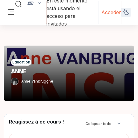
En este momento
Salta al contenido principal
Selector de búsqueda de entrada
está usando el
Acceder
acceso para
Panel lateral
invitados
Education
ANNE
Anne Vanbrugghe
Réagissez à ce cours !
Colapsar todo
Colapsar