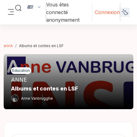
Passer au contenu principal
Vous êtes
Activer/désactiver la saisie de recherche
connecté
Connexion
Panneau latéral
anonymement
ennA
Albums et contes en LSF
Education
ANNE
Albums et contes en LSF
Anne Vanbrugghe