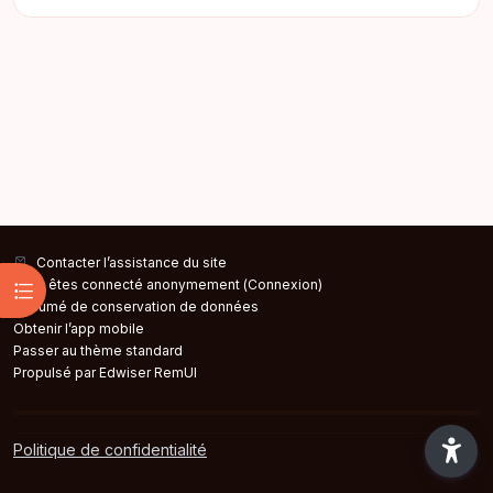
Contacter l’assistance du site
Ouvrir l’index du cours
Vous êtes connecté anonymement (
Connexion
)
Résumé de conservation de données
Obtenir l’app mobile
Passer au thème standard
Propulsé par Edwiser RemUI
Politique de confidentialité