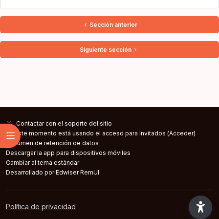
Ir a...
Sección anterior
Siguiente sección
Contactar con el soporte del sitio
Abrir índice del curso
En este momento está usando el acceso para invitados (
Acceder
)
Resumen de retención de datos
Descargar la app para dispositivos móviles
Cambiar al tema estándar
Desarrollado por Edwiser RemUI
Política de privacidad