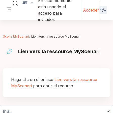
En este momento
Salta al contenido principal
Selector de búsqueda de entrada
está usando el
Acceder
acceso para
Panel lateral
invitados
Scen
MyScenari
Lien vers la ressource MyScenari
Lien vers la ressource MyScenari
Requisitos de finalización
Haga clic en el enlace
Lien vers la ressource
MyScenari
para abrir el recurso.