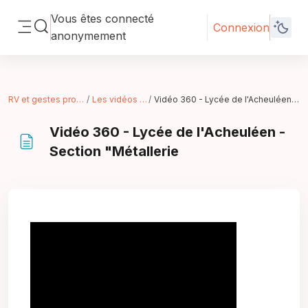
Passer au contenu principal
Vous êtes connecté
Connexion
Activer/désactiver la saisie de recherche
anonymement
Panneau latéral
RV et gestes professionnels
Les vidéos produites
Vidéo 360 - Lycée de l'Acheuléen - Section "Métallerie
Vidéo 360 - Lycée de l'Acheuléen -
Section "Métallerie
Conditions d’achèvement