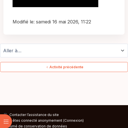
Modifié le: samedi 16 mai 2026, 11:22
Aller à…
Activité précédente
Contacter l’assistance du site
Ouvrir l’index du cours
Vous êtes connecté anonymement (
Connexion
)
Résumé de conservation de données