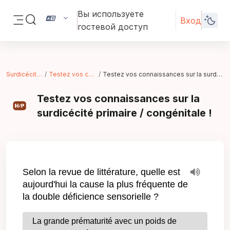
Перейти к основному содержанию
Вы используете
Вход
Изменить данные поисковой строки
гостевой доступ
Боковая панель
SurdicécitéCongDef
Testez vos connaissances !
Testez vos connaissances sur la surdicécité primaire / congénitale !
Testez vos connaissances sur la
surdicécité primaire / congénitale !
Требуемые условия завершения