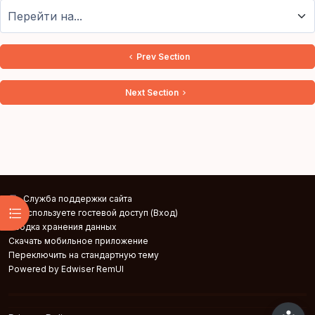
Перейти на...
Prev Section
Next Section
Служба поддержки сайта
Открыть оглавление курса
Вы используете гостевой доступ (
Вход
)
Сводка хранения данных
Скачать мобильное приложение
Переключить на стандартную тему
Powered by Edwiser RemUI