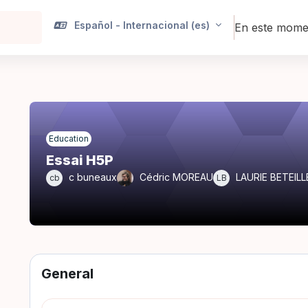
Español - Internacional ‎(es)‎
En este momen
Education
Essai H5P
c buneaux
Cédric MOREAU
LAURIE BETEILL
cb
LB
General