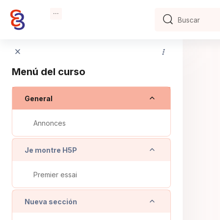
Salta al contenido principal
Buscar
Buscar
Menú del curso
Colapsar
General
Annonces
Colapsar
Je montre H5P
Premier essai
Colapsar
Nueva sección