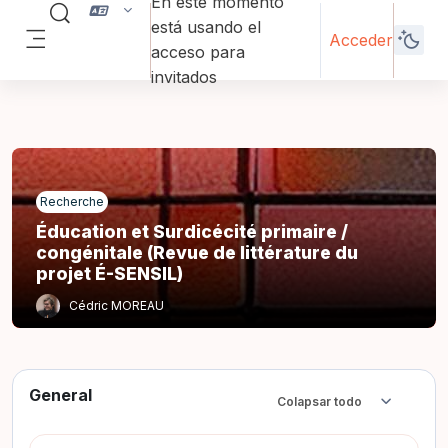
En este momento
Salta al contenido principal
Selector de búsqueda de entrada
está usando el
Acceder
acceso para
Panel lateral
invitados
Recherche
Éducation et Surdicécité primaire /
congénitale (Revue de littérature du
projet É-SENSIL)
Cédric MOREAU
General
Colapsar todo
Colapsar