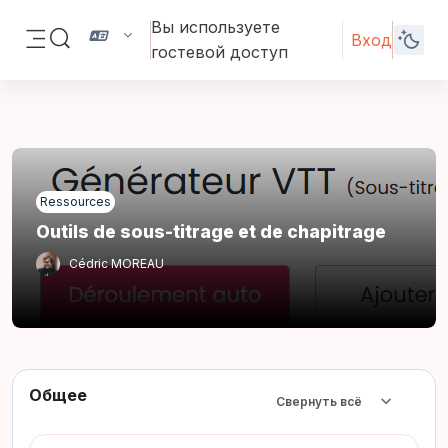
Перейти к основному содержанию
Вы используете
Вход
Изменить данные поисковой строки
гостевой доступ
Боковая панель
Ressources
Outils de sous-titrage et de chapitrage
Cédric MOREAU
Общее
Свернуть всё
Свернуть