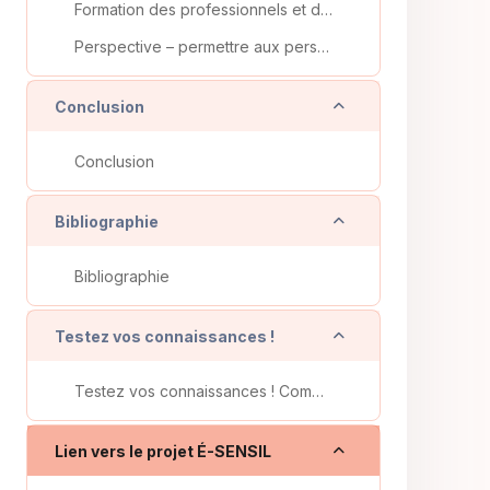
Formation des professionnels et des aidants
Perspective – permettre aux personnes sourdaveugles la communication entre plusieurs parties
Replier
Conclusion
Conclusion
Replier
Bibliographie
Bibliographie
Replier
Testez vos connaissances !
Testez vos connaissances ! Communication et surdicécité primaire / congénitale.
Replier
Lien vers le projet É-SENSIL