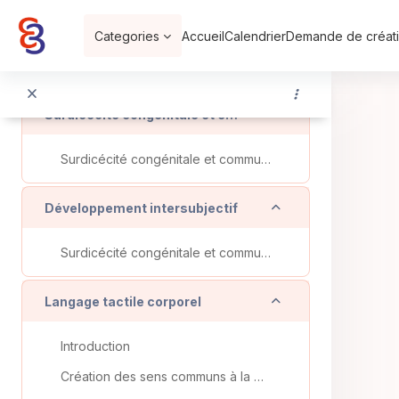
Introduction
Passer au contenu principal
Marqueurs du développement de la symbolisation
Categories
Accueil
Calendrier
Demande de créati
Moyens symboliques de communication des enfants sourdaveugles congénitaux
Replier
Surdicécité congénitale et communication émotionnelle
Surdicécité congénitale et communication émotionnelle
Replier
Développement intersubjectif
Surdicécité congénitale et communication émotionnelle
Replier
Langage tactile corporel
Introduction
Création des sens communs à la base du langage corporel