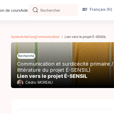
Français ‎(fr)‎
on de cours
Aide
Rechercher
Rechercher
SurdicécitéCongCommunication
Lien vers le projet É-SENSIL
Recherche
Communication et surdicécité primaire 
littérature du projet É-SENSIL)
Lien vers le projet É-SENSIL
Cédric MOREAU