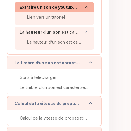
Replier
Extraire un son de youtube vers Audacity
Lien vers un tutoriel
Replier
La hauteur d’un son est caractérisée par sa fréquence
La hauteur d’un son est caractérisée par sa fréquence
Replier
Le timbre d’un son est caractérisé par la forme du motif élémentaire du signal (présence d’harmoniques)
Sons à télécharger
Le timbre d’un son est caractérisé par la forme du motif élémentaire du signal (présence d’harmoniques).
Replier
Calcul de la vitesse de propagation dans l’air
Calcul de la vitesse de propagation dans l’air