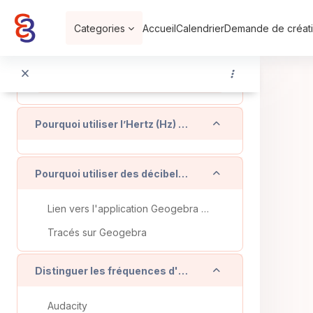
Passer au contenu principal
Pourquoi utiliser l’Hertz et non la seconde ?
Categories
Accueil
Calendrier
Demande de créati
Replier
Télécharger et installer l'application Phyphox sur votre téléphone ou tablette
Phyphox
Replier
Pourquoi utiliser l’Hertz (Hz) et non la seconde (s) ?
Replier
Pourquoi utiliser des décibels (dB) et non des W/m2 ?
Lien vers l'application Geogebra classic
Tracés sur Geogebra
Replier
Distinguer les fréquences d'un son
Audacity