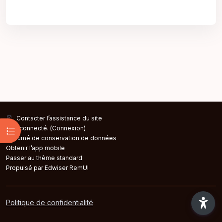
Contacter l’assistance du site
Ouvrir l’index du cours
Non connecté. (
Connexion
)
Résumé de conservation de données
Obtenir l’app mobile
Passer au thème standard
Propulsé par Edwiser RemUI
Politique de confidentialité