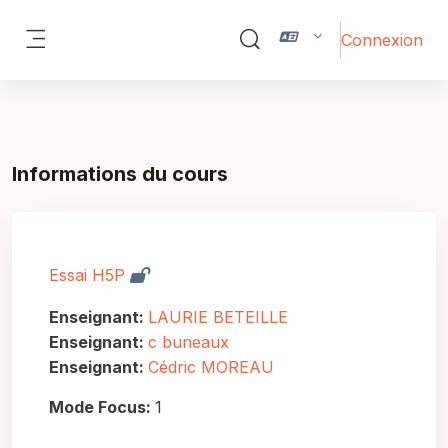
Passer au contenu principal
Connexion
Activer/désactiver la saisie 
Panneau latéral
Informations du cours
Essai H5P
Enseignant:
LAURIE BETEILLE
Enseignant:
c buneaux
Enseignant:
Cédric MOREAU
Mode Focus
:
1