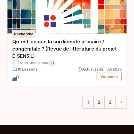
Recherche
Qu'est-ce que la surdicécité primaire /
congénitale ? (Revue de littérature du projet
É-SENSIL)
Alina Khokhllova
+1
10 Lessons
Actualizado:: Jul 2025
Ver curso
1
2
3
(current)
Sigui