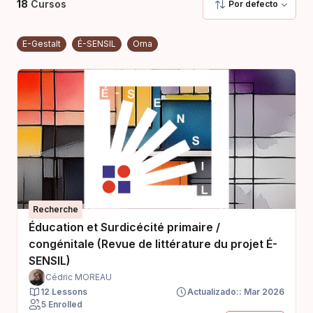
18
Cursos
Por defecto
E-Gestalt
É-SENSIL
Orna
Recherche
Éducation et Surdicécité primaire /
congénitale (Revue de littérature du projet É-
SENSIL)
Cédric MOREAU
12 Lessons
Actualizado:: Mar 2026
5 Enrolled