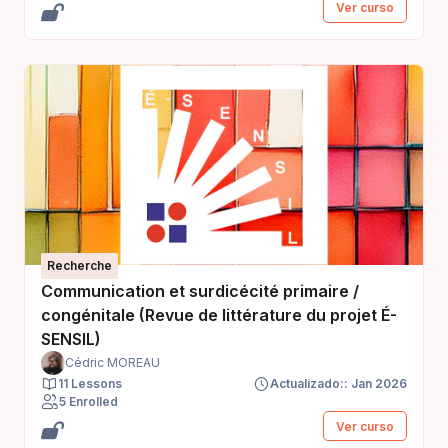
développement d'une communauté de pratiques à
Ver curso
destination des parents, aidants et professionnels de
l’éducation afin qu’ils puissent échanger sur leurs
pratiques, besoins et apporter leur expertise. à la
diffusion de supports issus de la Recherche L'usage
de ce site est totalement gratuit. Toutefois pour
accéder à cet espace vous devez vous inscrire
(bouton "Connexion" en haut à droite de la page).
Recherche
Communication et surdicécité primaire /
congénitale (Revue de littérature du projet É-
SENSIL)
Cédric MOREAU
11 Lessons
Actualizado:: Jan 2026
5 Enrolled
Ver curso