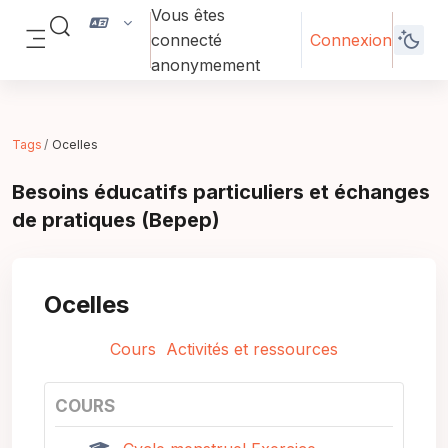
Passer au contenu principal
Vous êtes
Activer/désactiver la saisie de recherche
connecté
Connexion
Panneau latéral
anonymement
Tags
Ocelles
Besoins éducatifs particuliers et échanges
de pratiques (Bepep)
Ocelles
Cours
Activités et ressources
COURS