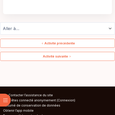
Aller à…
Activité précédente
Activité suivante
Contacter l’assistance du site
Ouvrir l’index du cours
Vous êtes connecté anonymement (
Connexion
)
Résumé de conservation de données
Obtenir l’app mobile