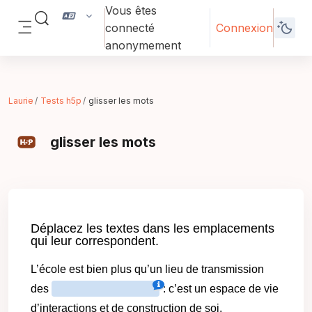
Passer au contenu principal
Vous êtes
Activer/désactiver la saisie de recherche
connecté
Connexion
Panneau latéral
anonymement
Laurie
Tests h5p
glisser les mots
glisser les mots
Conditions d’achèvement